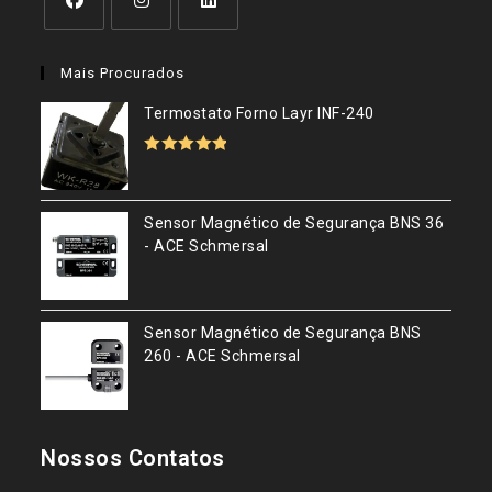
Abre
Abre
Abre
em
em
em
Mais Procurados
uma
uma
uma
nova
nova
nova
Termostato Forno Layr INF-240
aba
aba
aba
Avaliação
5.00
de 5
Sensor Magnético de Segurança BNS 36
- ACE Schmersal
Sensor Magnético de Segurança BNS
260 - ACE Schmersal
Nossos Contatos