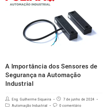
A Importância dos Sensores de
Segurança na Automação
Industrial
Autor
Post
Eng. Guilherme Siqueira
7 de junho de 2024
do
publicado:
Categoria
Comentários
Automação Industrial
0 comentário
post: