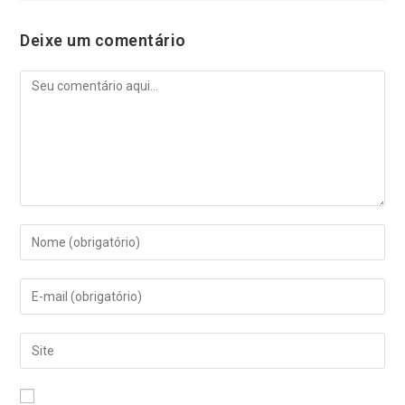
Deixe um comentário
Comentário
Digite
seu
nome
Digite
ou
seu
nome
endereço
de
Digite
de
usuário
o
e-
para
URL
mail
comentar
do
para