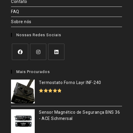
Contato
FAQ
Sobre nós
Nossas Redes Sociais
Abre
Abre
Abre
em
em
em
Mais Procurados
uma
uma
uma
nova
nova
nova
Termostato Forno Layr INF-240
aba
aba
aba
Avaliação
5.00
de 5
Sensor Magnético de Segurança BNS 36
- ACE Schmersal