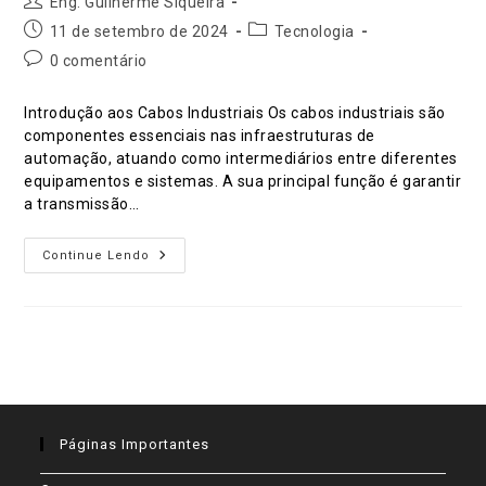
Autor
Eng. Guilherme Siqueira
do
Post
Categoria
11 de setembro de 2024
Tecnologia
post:
publicado:
do
Comentários
0 comentário
post:
do
post:
Introdução aos Cabos Industriais Os cabos industriais são
componentes essenciais nas infraestruturas de
automação, atuando como intermediários entre diferentes
equipamentos e sistemas. A sua principal função é garantir
a transmissão…
Cabos
Continue Lendo
Industriais:
Como
Escolher
O
Cabo
Certo
Para
A
Automação
Páginas Importantes