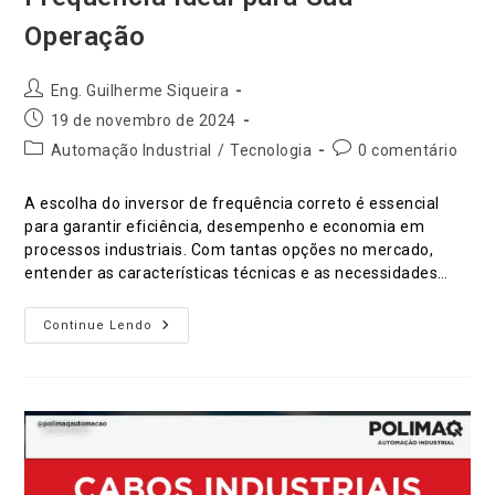
Operação
Autor
Eng. Guilherme Siqueira
do
Post
19 de novembro de 2024
post:
publicado:
Categoria
Comentários
Automação Industrial
/
Tecnologia
0 comentário
do
do
post:
post:
A escolha do inversor de frequência correto é essencial
para garantir eficiência, desempenho e economia em
processos industriais. Com tantas opções no mercado,
entender as características técnicas e as necessidades…
Como
Continue Lendo
Escolher
O
Inversor
De
Frequência
Ideal
Para
Sua
Operação