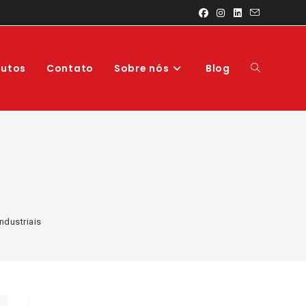
Alternar
dutos
Contato
Sobre nós
Blog
pesquisa
ndustriais
do