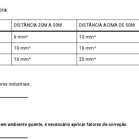
cia:
DISTÂNCIA 20M A 50M
DISTÂNCIA ACIMA DE 50M
6 mm²
10 mm²
10 mm²
16 mm²
16 mm²
25 mm²
es industriais.
 em ambiente quente, é necessário aplicar fatores de correção.