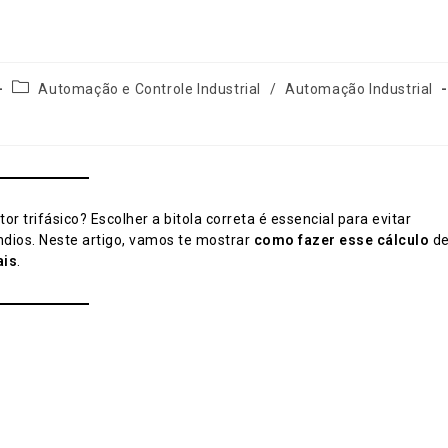
Categoria
Automação e Controle Industrial
/
Automação Industrial
do
post:
or trifásico? Escolher a bitola correta é essencial para evitar
ndios. Neste artigo, vamos te mostrar
como fazer esse cálculo
d
ais
.