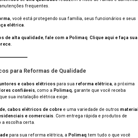
manutenções frequentes.
orma
, você está protegendo sua família, seus funcionários e seus
ça elétrica
.
os de alta qualidade
,
fale com a Polimaq
.
Clique aqui e faça sua
erece.
icos para Reformas de Qualidade
untores e cabos elétricos
para sua
reforma elétrica
, a próxima
ores confiáveis
, como a
Polimaq
, garante que você receba
que sua instalação elétrica exige.
ade
,
cabos elétricos de cobre
e uma variedade de outros
materia
esidenciais e comerciais
. Com entrega rápida e produtos de
a escolha certa.
dade
para sua reforma elétrica, a
Polimaq
tem tudo o que você