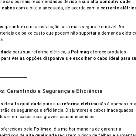
bre
são os mais recomendados devido à sua
alta condutividade
r
cabos
com a bitola adequada, de acordo com a
corrente elétric
os
garantem que a instalação será mais segura e durável. Ao
materiais de baixo custo que podem não suportar a demanda elétric
a.
lidade
para sua reforma elétrica, a
Polimaq
oferece produtos
 para ver as opções disponíveis e escolher o cabo ideal para s
os: Garantindo a Segurança e Eficiência
os de alta qualidade
para sua
reforma elétrica
não é apenas um
ão de segurança e eficiência. Disjuntores e cabos inadequados
os e, em casos mais graves, causar incêndios.
 oferecidas pela
Polimaq
, é a melhor maneira de garantir a
elétricos
de
alta qualidade
reduzem o risco de falhas e aument