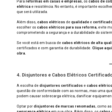
Para
reformas em casas e empresas
, os
cabos de co
elétrica
e resistência. No entanto, é importante escolhe
que será utilizada.
Além disso,
cabos elétricos
de
qualidade
e
certificad
escolher os
cabos elétricos para sua reforma
, evite 
comprometendo a segurança e a durabilidade do sistem
Se você está em busca de
cabos elétricos de alta qua
certificados e com garantia de durabilidade.
Clique aqui
obra.
4.
Disjuntores e Cabos Elétricos Certificad
A escolha de
disjuntores certificados
e
cabos elétric
questão de conformidade com as normas, mas uma quest
podem causar sobrecarga elétrica, danificar equipament
Optar por
disjuntores de marcas renomadas
, como as
segurança elétrica
em sua obra. Além disso, os
cabos 