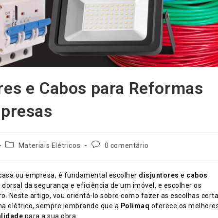
res e Cabos para Reformas
mpresas
Categoria
Comentários
Materiais Elétricos
0 comentário
do
do
post:
post:
asa ou empresa, é fundamental escolher
disjuntores
e
cabos
a dorsal da segurança e eficiência de um imóvel, e escolher os
ro. Neste artigo, vou orientá-lo sobre como fazer as escolhas cert
ema elétrico, sempre lembrando que a
Polimaq
oferece os melhore
alidade
para a sua obra.