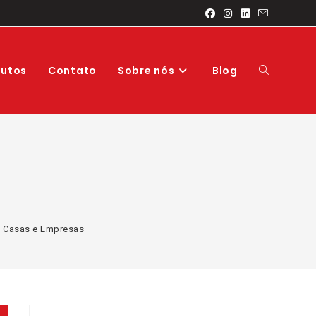
Alternar
dutos
Contato
Sobre nós
Blog
pesquisa
m Casas e Empresas
do