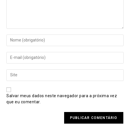
Digite
seu
nome
Digite
ou
seu
nome
endereço
de
Digite
de
usuário
o
e-
para
URL
mail
comentar
do
para
Salvar meus dados neste navegador para a próxima vez
seu
comentar
que eu comentar.
site
(opcional)