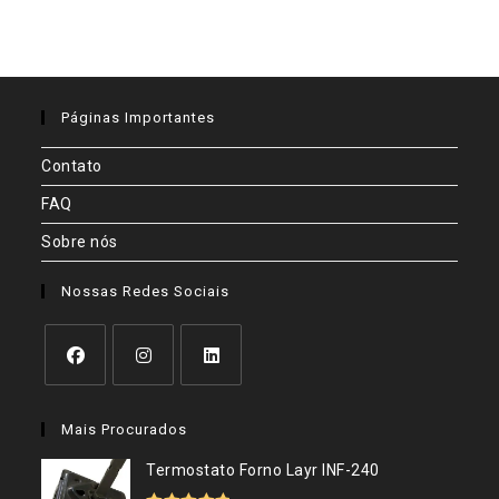
Páginas Importantes
Contato
FAQ
Sobre nós
Nossas Redes Sociais
Abre
Abre
Abre
em
em
em
Mais Procurados
uma
uma
uma
nova
nova
nova
Termostato Forno Layr INF-240
aba
aba
aba