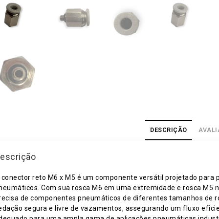
DESCRIÇÃO
AVALI
escrição
 conector reto M6 x M5 é um componente versátil projetado para 
neumáticos. Com sua rosca M6 em uma extremidade e rosca M5 na
recisa de componentes pneumáticos de diferentes tamanhos de ro
edação segura e livre de vazamentos, assegurando um fluxo eficie
dequado para uma ampla gama de aplicações pneumáticas industr