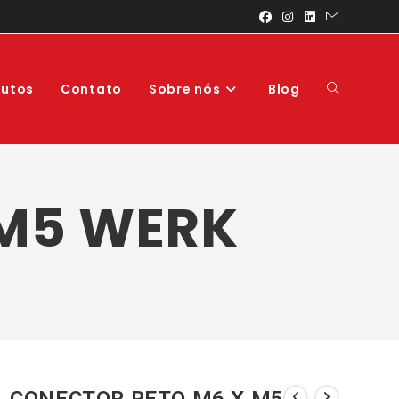
Alternar
dutos
Contato
Sobre nós
Blog
pesquisa
 M5 WERK
do