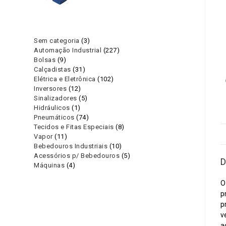
3
Sem categoria
3
227
Automação Industrial
227
produtos
9
Bolsas
9
produtos
31
Calçadistas
31
produtos
102
Elétrica e Eletrônica
102
produtos
12
Inversores
12
produtos
5
Sinalizadores
5
produtos
1
Hidráulicos
1
produtos
74
Pneumáticos
74
produto
8
Tecidos e Fitas Especiais
8
produtos
11
Vapor
11
produtos
10
Bebedouros Industriais
10
produtos
5
Acessórios p/ Bebedouros
5
produtos
D
4
Máquinas
4
produtos
produtos
O
p
p
v
a