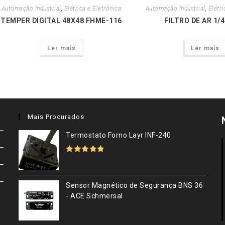
Automação Industrial
,
Elétrica e Eletrônica
Automação Industrial
,
Elétri
TEMPER DIGITAL 48X48 FHME-116
FILTRO DE AR 1/
Ler mais
Ler mais
Mais Procurados
Termostato Forno Layr INF-240
Avaliação
5.00
de 5
Sensor Magnético de Segurança BNS 36
- ACE Schmersal