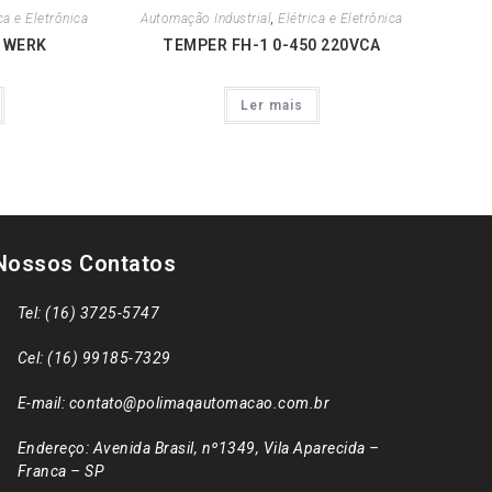
ca e Eletrônica
Automação Industrial
,
Elétrica e Eletrônica
4 WERK
TEMPER FH-1 0-450 220VCA
Ler mais
Nossos Contatos
Tel: (16) 3725-5747
Cel: (16) 99185-7329
E-mail: contato@polimaqautomacao.com.br
Endereço: Avenida Brasil, nº1349, Vila Aparecida –
Franca – SP