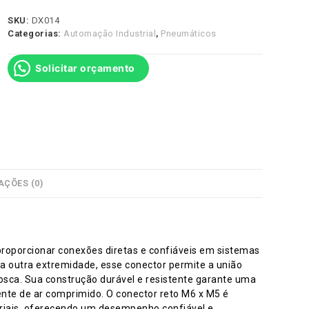
SKU:
DX014
Categorias:
Automação Industrial
,
Pneumáticos
Solicitar orçamento
AÇÕES (0)
proporcionar conexões diretas e confiáveis em sistemas
 outra extremidade, esse conector permite a união
sca. Sua construção durável e resistente garante uma
nte de ar comprimido. O conector reto M6 x M5 é
iais, oferecendo um desempenho confiável e