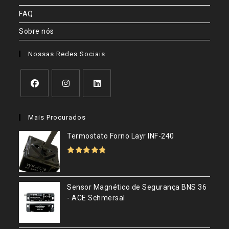
FAQ
Sobre nós
Nossas Redes Sociais
Abre
Abre
Abre
em
em
em
Mais Procurados
uma
uma
uma
nova
nova
nova
Termostato Forno Layr INF-240
aba
aba
aba
Avaliação
5.00
de 5
Sensor Magnético de Segurança BNS 36
- ACE Schmersal