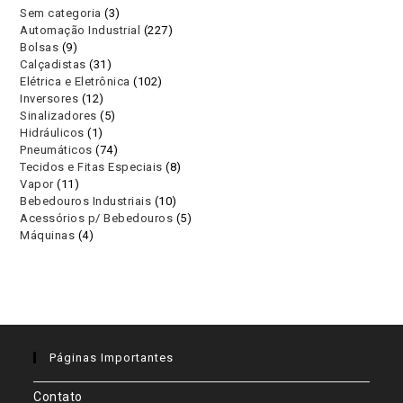
3
Sem categoria
3
227
Automação Industrial
227
produtos
9
Bolsas
9
produtos
31
Calçadistas
31
produtos
102
Elétrica e Eletrônica
102
produtos
12
Inversores
12
produtos
5
Sinalizadores
5
produtos
1
Hidráulicos
1
produtos
74
Pneumáticos
74
produto
8
Tecidos e Fitas Especiais
8
produtos
11
Vapor
11
produtos
10
Bebedouros Industriais
10
produtos
5
Acessórios p/ Bebedouros
5
produtos
4
Máquinas
4
produtos
produtos
Páginas Importantes
Contato