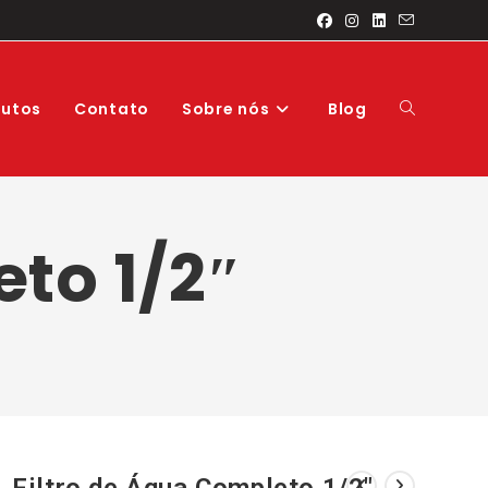
Alternar
dutos
Contato
Sobre nós
Blog
pesquisa
to 1/2″
do