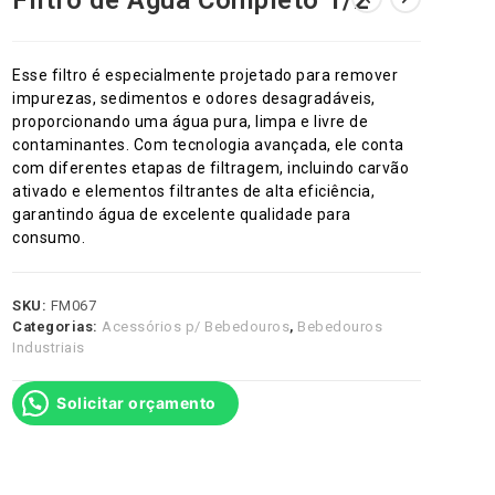
Filtro de Água Completo 1/2″
site
Esse filtro é especialmente projetado para remover
impurezas, sedimentos e odores desagradáveis,
proporcionando uma água pura, limpa e livre de
contaminantes. Com tecnologia avançada, ele conta
com diferentes etapas de filtragem, incluindo carvão
ativado e elementos filtrantes de alta eficiência,
garantindo água de excelente qualidade para
consumo.
SKU:
FM067
Categorias:
Acessórios p/ Bebedouros
,
Bebedouros
Industriais
Solicitar orçamento