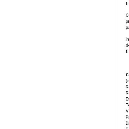
f
C
p
p
I
d
f
C
(
R
R
E
T
V
P
D