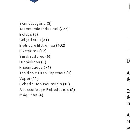
3
Sem categoria
3
227
Automação Industrial
227
produtos
9
Bolsas
9
produtos
31
Calçadistas
31
produtos
102
Elétrica e Eletrônica
102
produtos
12
Inversores
12
produtos
5
Sinalizadores
5
produtos
D
1
Hidráulicos
1
produtos
74
Pneumáticos
74
produto
8
A
Tecidos e Fitas Especiais
8
produtos
11
Vapor
11
produtos
á
10
Bebedouros Industriais
10
produtos
5
Acessórios p/ Bebedouros
5
produtos
E
4
Máquinas
4
produtos
á
produtos
i
A
r
p