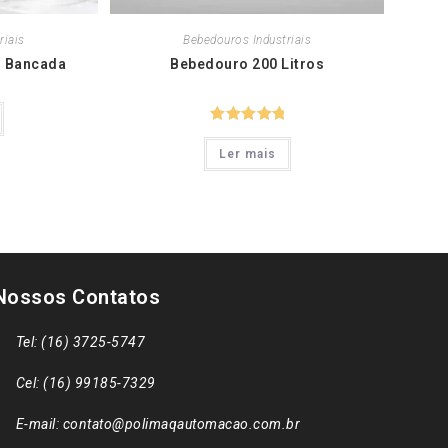
riais
Bebedouros Industriais
s Bancada
Bebedouro 200 Litros
Avaliação
Ler mais
5.00
de 5
Nossos Contatos
Tel: (16) 3725-5747
Cel: (16) 99185-7329
E-mail: contato@polimaqautomacao.com.br