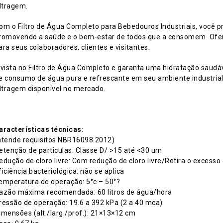
iltragem.
om o Filtro de Água Completo para Bebedouros Industriais, você p
romovendo a saúde e o bem-estar de todos que a consomem. Ofer
ara seus colaboradores, clientes e visitantes.
nvista no Filtro de Água Completo e garanta uma hidratação saudá
e consumo de água pura e refrescante em seu ambiente industrial
iltragem disponível no mercado.
aracterísticas técnicas:
atende requisitos NBR16098.2012)
etenção de particulas: Classe D/ >15 até <30 um
edução de cloro livre: Com redução de cloro livre/Retira o excesso
ficiência bacteriológica: não se aplica
emperatura de operação: 5°c – 50°?
azão máxima recomendada: 60 litros de água/hora
ressão de operação: 19.6 a 392 kPa (2 a 40 mca)
imensões (alt./larg./prof.): 21×13×12 cm