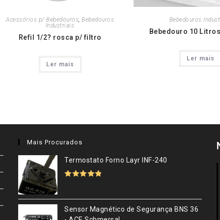
Acessórios p/ Bebedouros
,
Bebedouros
Bebedouros Indust
Industriais
Bebedouro 10 Litro
Refil 1/2? rosca p/ filtro
Ler mais
Ler mais
Mais Procurados
Termostato Forno Layr INF-240
Avaliação
5.00
de 5
Sensor Magnético de Segurança BNS 36
- ACE Schmersal